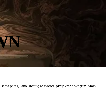
WN
 sama je regulanie stosuję w swoich
projektach wnętrz
. Mam