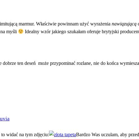
tę imitującą marmur. Właściwie powinnam użyć wyrażenia
nawiązującą
m na myśli
Idealny wzór jakiego szukałam oferuje brytyjski produc
wnie dobrze ten deseń może przypominać rozlane, nie do końca wymiesz
via
j to widać na tym zdjęciu:
Bardzo Was uczulam, aby przed 