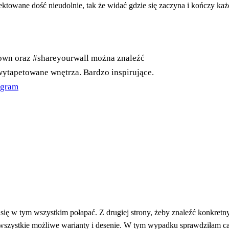
ektowane dość nieudolnie, tak że widać gdzie się zaczyna i kończy ka
own oraz #shareyourwall można znaleźć
ytapetowane wnętrza. Bardzo inspirujące.
t się w tym wszystkim połapać. Z drugiej strony, żeby znaleźć konkretn
am wszystkie możliwe warianty i desenie. W tym wypadku sprawdziłam c