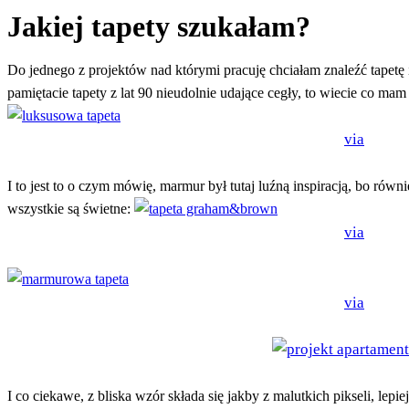
Jakiej tapety szukałam?
Do jednego z projektów nad którymi pracuję chciałam znaleźć tape
pamiętacie tapety z lat 90 nieudolnie udające cegły, to wiecie co ma
via
I to jest to o czym mówię, marmur był tutaj luźną inspiracją, bo ró
wszystkie są świetne:
via
via
I co ciekawe, z bliska wzór składa się jakby z malutkich pikseli, lepie