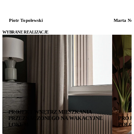
Piotr Topolewski
Marta No
WYBRANE REALIZACJE
PROJEKT WNĘTRZ MIESZKANIA
PRZEZNACZONEGO NA WAKACYJNE
PROJ
LOKUM
POŁO