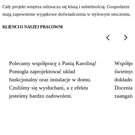
Cały projekt wnętrza odznacza się klasą i subtelnością. Gospodarze
mają zapewnione wyjątkowe doświadczenia w stylowym otoczeniu.
KLIENCI O NASZEJ PRACOWNI
Polecamy współpracę z Panią Karoliną!
Współpra
Pomogła zaprojektować układ
świetnym
funkcjonalny oraz instalacje w domu.
dokładnie
Czuliśmy się wysłuchani, a z efektu
Doceniam
jesteśmy bardzo zadowoleni.
zaangażo