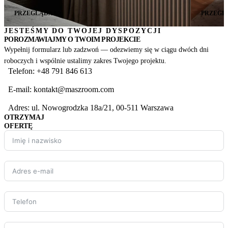
PRZEGLĄDAJ
->
PRZEGL
JESTEŚMY DO TWOJEJ DYSPOZYCJI
POROZMAWIAJMY O TWOIM PROJEKCIE
Wypełnij formularz lub zadzwoń — odezwiemy się w ciągu dwóch dni
roboczych i wspólnie ustalimy zakres Twojego projektu.
Telefon: +48 791 846 613
E-mail: kontakt@maszroom.com
Adres: ul. Nowogrodzka 18a/21, 00-511 Warszawa
OTRZYMAJ
OFERTĘ